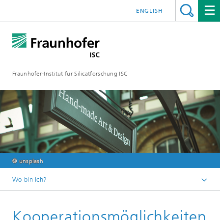
ENGLISH
Fraunhofer-Institut für Silicatforschung ISC
© unsplash
Wo bin ich?
Barriereschichten
Kooperationsmöglichkeiten
Angebote an die Industrie